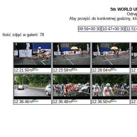
5th WORLD U
Odnaj
Aby przejść do konkretnej godziny, kli
09:59+00:30
10:47+00:30
11:51
Ilość zdjęć w galerii: 78
12:21:50
12:23:58
12:28:04
12:
12:36:46
12:36:48
12:36:50
12: