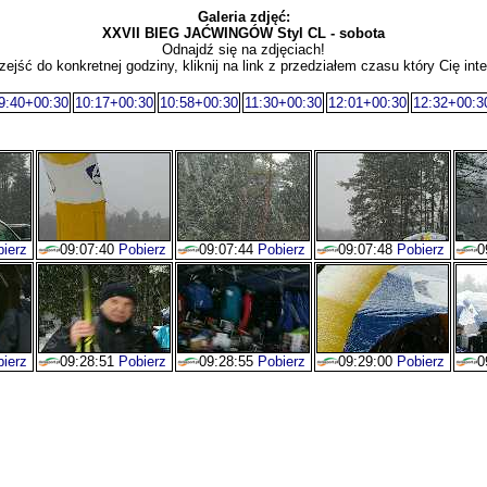
Galeria zdjęć:
XXVII BIEG JAĆWINGÓW Styl CL - sobota
Odnajdź się na zdjęciach!
zejść do konkretnej godziny, kliknij na link z przedziałem czasu który Cię inte
9:40+00:30
10:17+00:30
10:58+00:30
11:30+00:30
12:01+00:30
12:32+00:3
ierz
09:07:40
Pobierz
09:07:44
Pobierz
09:07:48
Pobierz
0
ierz
09:28:51
Pobierz
09:28:55
Pobierz
09:29:00
Pobierz
0