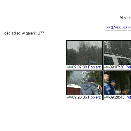
Aby pr
09:07+00:30
0
Ilość zdjęć w galerii: 177
09:07:30
Pobierz
09:07:36
Pob
09:28:36
Pobierz
09:28:43
Pob