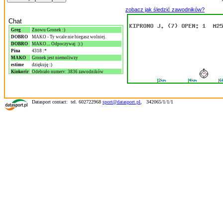
zobacz jak śledzić zawodników?
Chat
Greg
Znowu Gronek :)
DOBRO
MAKO - Ty wcale nie biegasz wolniej.
DOBRO
MAKO.... Odpoczywaj :):)
Pina
4318 :*
MAKO
Gronek jest niemoliwzy
estime
dziękuję :)
Kipkorir
Odebrało numery: 3836 zawodników
estime
a ilu zawodników wystartowało?
olej
Grzesiek Gronostaj najlepszy z Polaków na 10
km
olej
na 5 km już 3 tyś. biegaczy
Datasport contact: tel. 602722968
sport@datasport.pl
,
342065/1/1/1