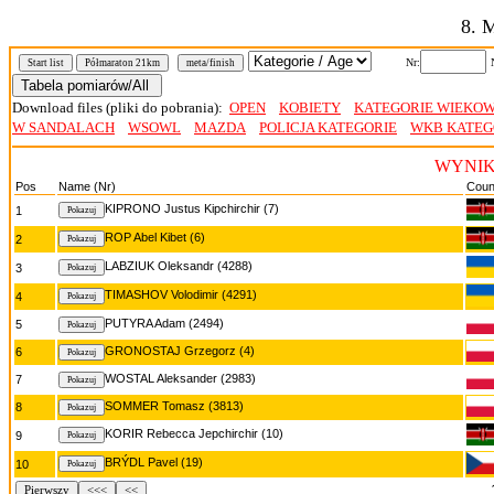
8. 
Nr:
Start list
Półmaraton 21km
meta/finish
Download files (pliki do pobrania):
OPEN
KOBIETY
KATEGORIE WIEKO
W SANDALACH
WSOWL
MAZDA
POLICJA KATEGORIE
WKB KATEG
WYNIKI
Pos
Name (Nr)
Coun
KIPRONO Justus Kipchirchir (7)
1
ROP Abel Kibet (6)
2
LABZIUK Oleksandr (4288)
3
TIMASHOV Volodimir (4291)
4
PUTYRA Adam (2494)
5
GRONOSTAJ Grzegorz (4)
6
WOSTAL Aleksander (2983)
7
SOMMER Tomasz (3813)
8
KORIR Rebecca Jepchirchir (10)
9
BRÝDL Pavel (19)
10
Pierwszy
<<<
<<