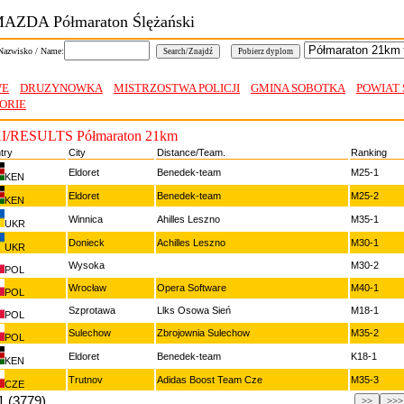
MAZDA Półmaraton Ślężański
Nazwisko / Name:
WE
DRUZYNOWKA
MISTRZOSTWA POLICJI
GMINA SOBOTKA
POWIAT 
ORIE
/RESULTS Półmaraton 21km
try
City
Distance/Team.
Ranking
Eldoret
Benedek-team
M25-1
KEN
Eldoret
Benedek-team
M25-2
KEN
Winnica
Ahilles Leszno
M35-1
UKR
Donieck
Achilles Leszno
M30-1
UKR
Wysoka
M30-2
POL
Wrocław
Opera Software
M40-1
POL
Szprotawa
Llks Osowa Sień
M18-1
POL
Sulechow
Zbrojownia Sulechow
M35-2
POL
Eldoret
Benedek-team
K18-1
KEN
Trutnov
Adidas Boost Team Cze
M35-3
CZE
1 (3779)
>>
>>>