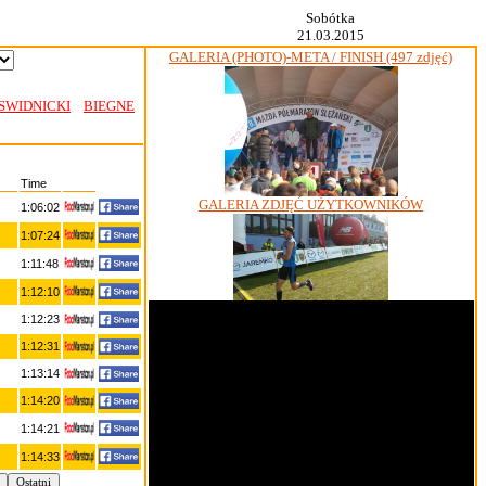
Sobótka
21.03.2015
GALERIA (PHOTO)-META / FINISH (497 zdjęć)
SWIDNICKI
BIEGNE
Time
GALERIA ZDJĘĆ UŻYTKOWNIKÓW
1:06:02
1:07:24
1:11:48
1:12:10
1:12:23
1:12:31
1:13:14
1:14:20
1:14:21
1:14:33
Ostatni