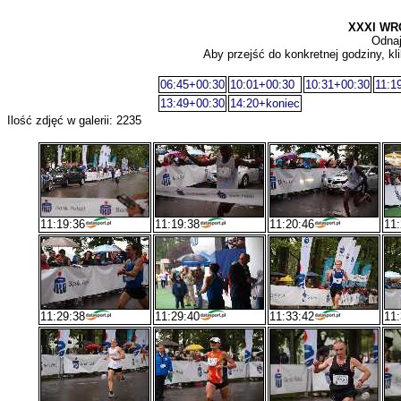
XXXI WR
Odnaj
Aby przejść do konkretnej godziny, kli
06:45+00:30
10:01+00:30
10:31+00:30
11:1
13:49+00:30
14:20+koniec
Ilość zdjęć w galerii: 2235
11:19:36
11:19:38
11:20:46
11:
11:29:38
11:29:40
11:33:42
11: