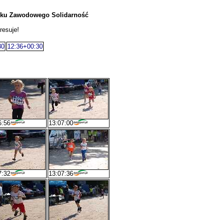
ązku Zawodowego Solidarność
resuje!
30
12:36+00:30
6:56
13:07:00
7:32
13:07:36