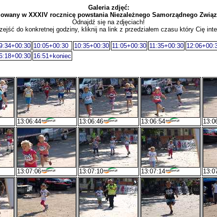
Galeria zdjęć:
izowany w XXXIV rocznicę powstania Niezależnego Samorządnego Zwi
Odnajdź się na zdjęciach!
zejść do konkretnej godziny, kliknij na link z przedziałem czasu który Cię inte
9:34+00:30
10:05+00:30
10:35+00:30
11:05+00:30
11:35+00:30
12:06+00:
6:18+00:30
16:51+koniec
13:06:44
13:06:46
13:06:54
13:0
13:07:06
13:07:10
13:07:14
13:0