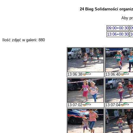
24 Bieg Solidarności organ
Aby pr
09:00+00:30
0
13:06+00:30
1
Ilość zdjęć w galerii: 880
13:06:38
13:06:40
13:07:02
13:07:04