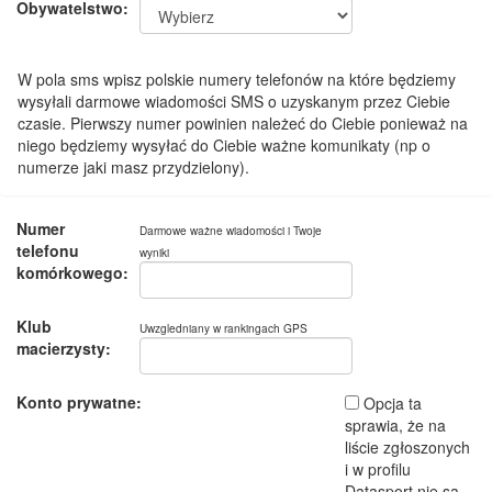
Obywatelstwo:
W pola sms wpisz polskie numery telefonów na które będziemy
wysyłali darmowe wiadomości SMS o uzyskanym przez Ciebie
czasie. Pierwszy numer powinien należeć do Ciebie ponieważ na
niego będziemy wysyłać do Ciebie ważne komunikaty (np o
numerze jaki masz przydzielony).
Numer
Darmowe ważne wiadomości i Twoje
telefonu
wyniki
komórkowego:
Klub
Uwzgledniany w rankingach GPS
macierzysty:
Konto prywatne:
Opcja ta
sprawia, że na
liście zgłoszonych
i w profilu
Datasport nie są