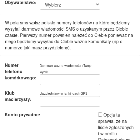
Obywatelstwo:
W pola sms wpisz polskie numery telefonów na które będziemy
wysyłali darmowe wiadomości SMS o uzyskanym przez Ciebie
czasie. Pierwszy numer powinien należeć do Ciebie ponieważ na
niego będziemy wysyłać do Ciebie ważne komunikaty (np o
numerze jaki masz przydzielony).
Numer
Darmowe ważne wiadomości i Twoje
telefonu
wyniki
komórkowego:
Klub
Uwzgledniany w rankingach GPS
macierzysty:
Konto prywatne:
Opcja ta
sprawia, że na
liście zgłoszonych
i w profilu
Datasport nie są