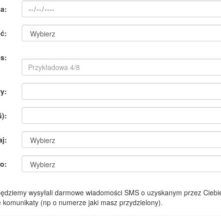
a:
ć:
s:
y:
):
aj:
o:
 będziemy wysyłali darmowe wiadomości SMS o uzyskanym przez Ciebie
komunikaty (np o numerze jaki masz przydzielony).