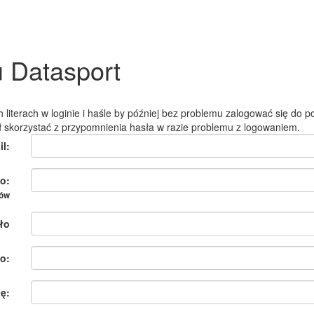
u Datasport
 literach w loginie i haśle by później bez problemu zalogować się do po
ł skorzystać z przypomnienia hasła w razie problemu z logowaniem.
il:
o:
ków
ło
o:
ię: