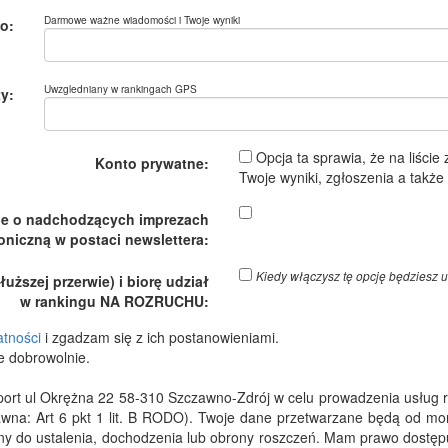
Darmowe ważne wiadomości i Twoje wyniki
o:
Uwzgledniany w rankingach GPS
y:
Opcja ta sprawia, że na liście
Konto prywatne:
Twoje wyniki, zgłoszenia a takż
je o nadchodzących imprezach
oniczną w postaci newslettera:
Kiedy włączysz tę opcję będzies
ższej przerwie) i biorę udział
w rankingu NA ROZRUCHU:
atności
i zgadzam się z ich postanowieniami.
e dobrowolnie.
 ul Okrężna 22 58-310 Szczawno-Zdrój w celu prowadzenia usług rejes
wna: Art 6 pkt 1 lit. B RODO). Twoje dane przetwarzane będą od m
dny do ustalenia, dochodzenia lub obrony roszczeń. Mam prawo dostępu