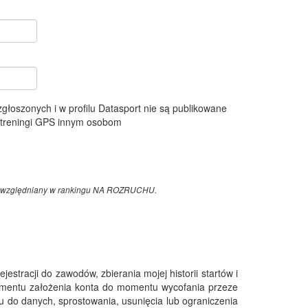
 zgłoszonych i w profilu Datasport nie są publikowane
e treningi GPS innym osobom
z uwzględniany w rankingu NA ROZRUCHU.
tracji do zawodów, zbierania mojej historii startów i
omentu założenia konta do momentu wycofania przeze
 do danych, sprostowania, usunięcia lub ograniczenia