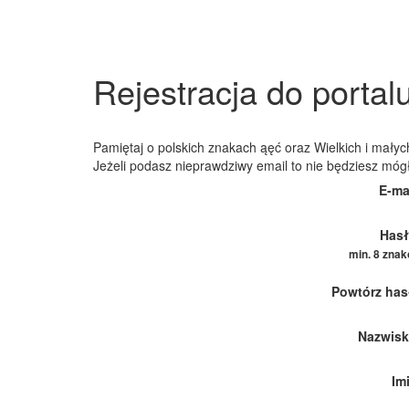
Rejestracja do portal
Pamiętaj o polskich znakach ąęć oraz Wielkich i małych
Jeżeli podasz nieprawdziwy email to nie będziesz móg
E-ma
Hasł
min. 8 zna
Powtórz has
Nazwisk
Im