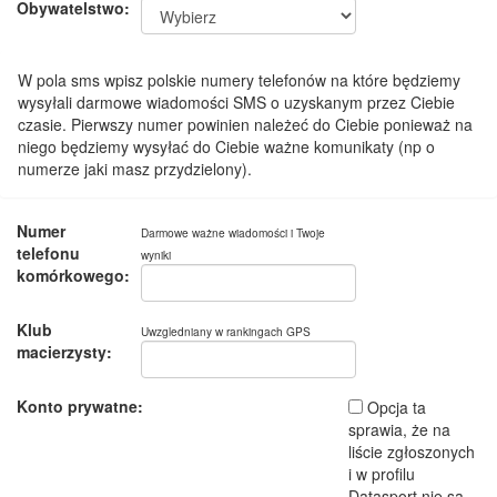
Obywatelstwo:
W pola sms wpisz polskie numery telefonów na które będziemy
wysyłali darmowe wiadomości SMS o uzyskanym przez Ciebie
czasie. Pierwszy numer powinien należeć do Ciebie ponieważ na
niego będziemy wysyłać do Ciebie ważne komunikaty (np o
numerze jaki masz przydzielony).
Numer
Darmowe ważne wiadomości i Twoje
telefonu
wyniki
komórkowego:
Klub
Uwzgledniany w rankingach GPS
macierzysty:
Konto prywatne:
Opcja ta
sprawia, że na
liście zgłoszonych
i w profilu
Datasport nie są