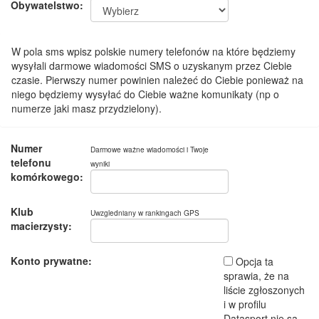
Obywatelstwo:
W pola sms wpisz polskie numery telefonów na które będziemy
wysyłali darmowe wiadomości SMS o uzyskanym przez Ciebie
czasie. Pierwszy numer powinien należeć do Ciebie ponieważ na
niego będziemy wysyłać do Ciebie ważne komunikaty (np o
numerze jaki masz przydzielony).
Numer
Darmowe ważne wiadomości i Twoje
telefonu
wyniki
komórkowego:
Klub
Uwzgledniany w rankingach GPS
macierzysty:
Konto prywatne:
Opcja ta
sprawia, że na
liście zgłoszonych
i w profilu
Datasport nie są