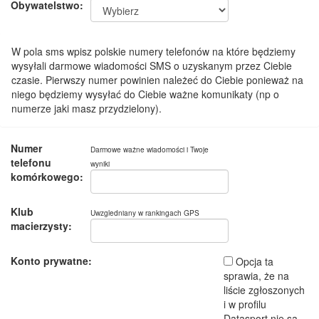
Obywatelstwo:
W pola sms wpisz polskie numery telefonów na które będziemy
wysyłali darmowe wiadomości SMS o uzyskanym przez Ciebie
czasie. Pierwszy numer powinien należeć do Ciebie ponieważ na
niego będziemy wysyłać do Ciebie ważne komunikaty (np o
numerze jaki masz przydzielony).
Numer
Darmowe ważne wiadomości i Twoje
telefonu
wyniki
komórkowego:
Klub
Uwzgledniany w rankingach GPS
macierzysty:
Konto prywatne:
Opcja ta
sprawia, że na
liście zgłoszonych
i w profilu
Datasport nie są