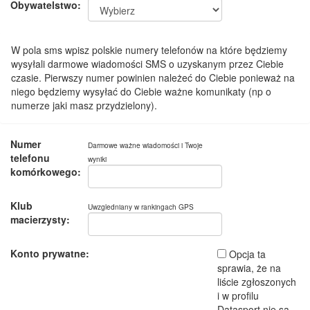
Obywatelstwo:
W pola sms wpisz polskie numery telefonów na które będziemy
wysyłali darmowe wiadomości SMS o uzyskanym przez Ciebie
czasie. Pierwszy numer powinien należeć do Ciebie ponieważ na
niego będziemy wysyłać do Ciebie ważne komunikaty (np o
numerze jaki masz przydzielony).
Numer
Darmowe ważne wiadomości i Twoje
telefonu
wyniki
komórkowego:
Klub
Uwzgledniany w rankingach GPS
macierzysty:
Konto prywatne:
Opcja ta
sprawia, że na
liście zgłoszonych
i w profilu
Datasport nie są