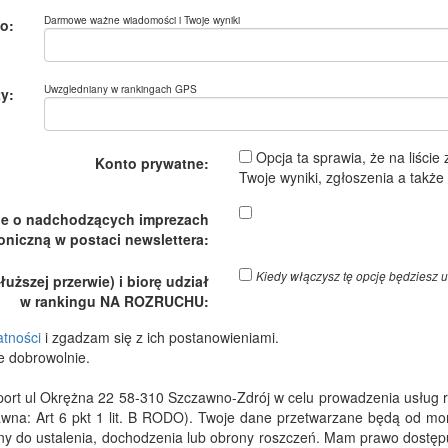
Darmowe ważne wiadomości i Twoje wyniki
o:
Uwzgledniany w rankingach GPS
y:
Opcja ta sprawia, że na liście
Konto prywatne:
Twoje wyniki, zgłoszenia a takż
je o nadchodzących imprezach
oniczną w postaci newslettera:
Kiedy włączysz tę opcję będzies
ższej przerwie) i biorę udział
w rankingu NA ROZRUCHU:
atności
i zgadzam się z ich postanowieniami.
e dobrowolnie.
 ul Okrężna 22 58-310 Szczawno-Zdrój w celu prowadzenia usług rejes
wna: Art 6 pkt 1 lit. B RODO). Twoje dane przetwarzane będą od m
dny do ustalenia, dochodzenia lub obrony roszczeń. Mam prawo dostępu