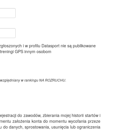
 zgłoszonych i w profilu Datasport nie są publikowane
e treningi GPS innym osobom
z uwzględniany w rankingu NA ROZRUCHU.
tracji do zawodów, zbierania mojej historii startów i
omentu założenia konta do momentu wycofania przeze
 do danych, sprostowania, usunięcia lub ograniczenia