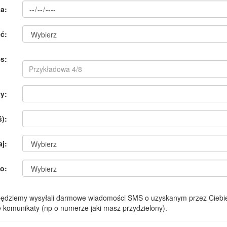
a:
ć:
s:
y:
):
aj:
o:
 będziemy wysyłali darmowe wiadomości SMS o uzyskanym przez Ciebie
komunikaty (np o numerze jaki masz przydzielony).