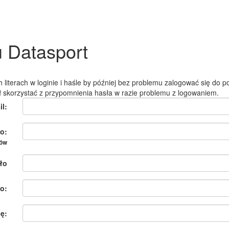
u Datasport
 literach w loginie i haśle by później bez problemu zalogować się do po
ł skorzystać z przypomnienia hasła w razie problemu z logowaniem.
il:
o:
ków
ło
o:
ię: