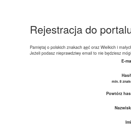
Rejestracja do portal
Pamiętaj o polskich znakach ąęć oraz Wielkich i małych
Jeżeli podasz nieprawdziwy email to nie będziesz móg
E-ma
Hasł
min. 8 zna
Powtórz has
Nazwisk
Im