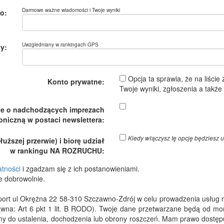
Darmowe ważne wiadomości i Twoje wyniki
o:
Uwzgledniany w rankingach GPS
y:
Opcja ta sprawia, że na liście
Konto prywatne:
Twoje wyniki, zgłoszenia a takż
je o nadchodzących imprezach
oniczną w postaci newslettera:
Kiedy włączysz tę opcję będzies
ższej przerwie) i biorę udział
w rankingu NA ROZRUCHU:
atności
i zgadzam się z ich postanowieniami.
e dobrowolnie.
 ul Okrężna 22 58-310 Szczawno-Zdrój w celu prowadzenia usług rejes
wna: Art 6 pkt 1 lit. B RODO). Twoje dane przetwarzane będą od m
dny do ustalenia, dochodzenia lub obrony roszczeń. Mam prawo dostępu