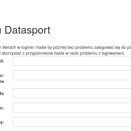
u Datasport
 literach w loginie i haśle by później bez problemu zalogować się do po
ł skorzystać z przypomnienia hasła w razie problemu z logowaniem.
il:
o:
ków
ło
o:
ię: