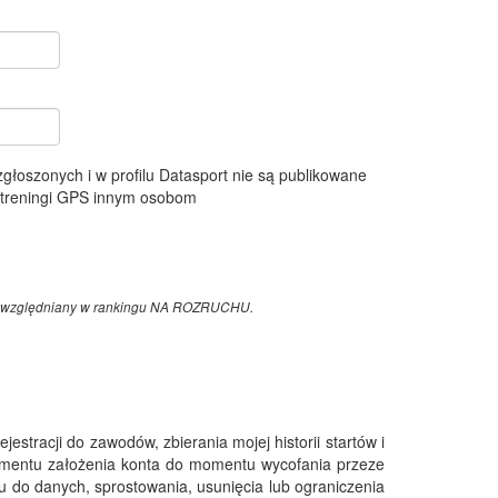
 zgłoszonych i w profilu Datasport nie są publikowane
e treningi GPS innym osobom
z uwzględniany w rankingu NA ROZRUCHU.
tracji do zawodów, zbierania mojej historii startów i
omentu założenia konta do momentu wycofania przeze
 do danych, sprostowania, usunięcia lub ograniczenia