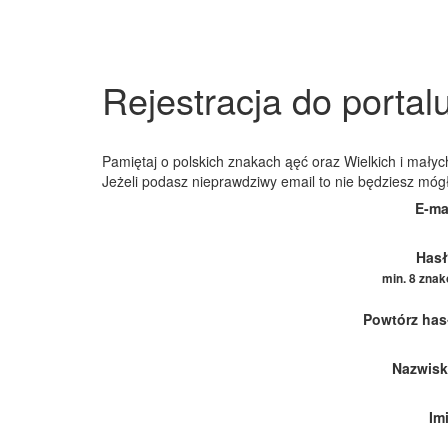
Rejestracja do portal
Pamiętaj o polskich znakach ąęć oraz Wielkich i małych
Jeżeli podasz nieprawdziwy email to nie będziesz móg
E-ma
Hasł
min. 8 zna
Powtórz has
Nazwisk
Im