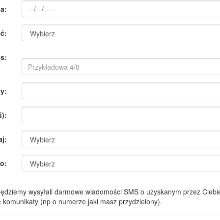
a:
ć:
s:
y:
):
aj:
o:
 będziemy wysyłali darmowe wiadomości SMS o uzyskanym przez Ciebie
komunikaty (np o numerze jaki masz przydzielony).