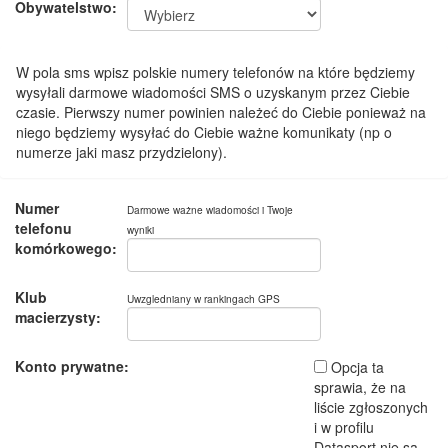
Obywatelstwo:
W pola sms wpisz polskie numery telefonów na które będziemy
wysyłali darmowe wiadomości SMS o uzyskanym przez Ciebie
czasie. Pierwszy numer powinien należeć do Ciebie ponieważ na
niego będziemy wysyłać do Ciebie ważne komunikaty (np o
numerze jaki masz przydzielony).
Numer
Darmowe ważne wiadomości i Twoje
telefonu
wyniki
komórkowego:
Klub
Uwzgledniany w rankingach GPS
macierzysty:
Konto prywatne:
Opcja ta
sprawia, że na
liście zgłoszonych
i w profilu
Datasport nie są