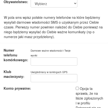
Obywatelstwo:
W pola sms wpisz polskie numery telefonów na które będziemy
wysyłali darmowe wiadomości SMS o uzyskanym przez Ciebie
czasie. Pierwszy numer powinien należeć do Ciebie ponieważ na
niego będziemy wysyłać do Ciebie ważne komunikaty (np o
numerze jaki masz przydzielony).
Numer
Darmowe ważne wiadomości i Twoje
telefonu
wyniki
komórkowego:
Klub
Uwzgledniany w rankingach GPS
macierzysty:
Konto prywatne:
Opcja ta
sprawia, że na
liście zgłoszonych
i w profilu
Datasport nie są