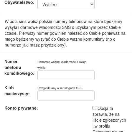
Obywatelstwo:
W pola sms wpisz polskie numery telefonów na które będziemy
wysyłali darmowe wiadomości SMS o uzyskanym przez Ciebie
czasie. Pierwszy numer powinien należeć do Ciebie ponieważ na
niego będziemy wysyłać do Ciebie ważne komunikaty (np o
numerze jaki masz przydzielony).
Numer
Darmowe ważne wiadomości i Twoje
telefonu
wyniki
komórkowego:
Klub
Uwzgledniany w rankingach GPS
macierzysty:
Konto prywatne:
Opcja ta
sprawia, że na
liście zgłoszonych
i w profilu
Datasport nie są