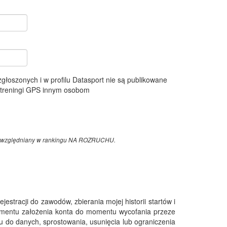
 zgłoszonych i w profilu Datasport nie są publikowane
e treningi GPS innym osobom
z uwzględniany w rankingu NA ROZRUCHU.
tracji do zawodów, zbierania mojej historii startów i
omentu założenia konta do momentu wycofania przeze
 do danych, sprostowania, usunięcia lub ograniczenia