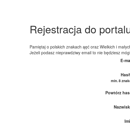
Rejestracja do portal
Pamiętaj o polskich znakach ąęć oraz Wielkich i małych
Jeżeli podasz nieprawdziwy email to nie będziesz móg
E-ma
Hasł
min. 8 zna
Powtórz has
Nazwisk
Im