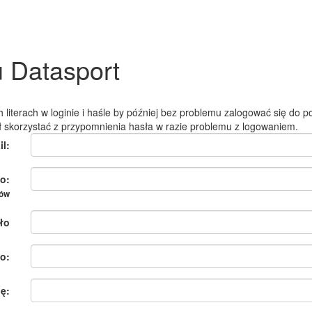
u Datasport
 literach w loginie i haśle by później bez problemu zalogować się do po
ł skorzystać z przypomnienia hasła w razie problemu z logowaniem.
il:
o:
ków
ło
o:
ię: