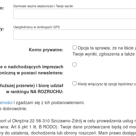
Darmowe ważne wiadomości i Twoje wyniki
o:
Uwzgledniany w rankingach GPS
y:
Opcja ta sprawia, że na liście
Konto prywatne:
Twoje wyniki, zgłoszenia a takż
je o nadchodzących imprezach
oniczną w postaci newslettera:
Kiedy włączysz tę opcję będzies
ższej przerwie) i biorę udział
w rankingu NA ROZRUCHU:
atności
i zgadzam się z ich postanowieniami.
e dobrowolnie.
 ul Okrężna 22 58-310 Szczawno-Zdrój w celu prowadzenia usług rejes
wna: Art 6 pkt 1 lit. B RODO). Twoje dane przetwarzane będą od m
dny do ustalenia, dochodzenia lub obrony roszczeń. Mam prawo dostępu