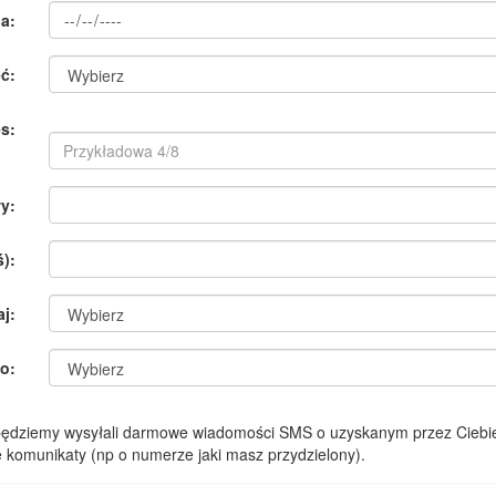
a:
ć:
s:
y:
):
aj:
o:
 będziemy wysyłali darmowe wiadomości SMS o uzyskanym przez Ciebie
komunikaty (np o numerze jaki masz przydzielony).