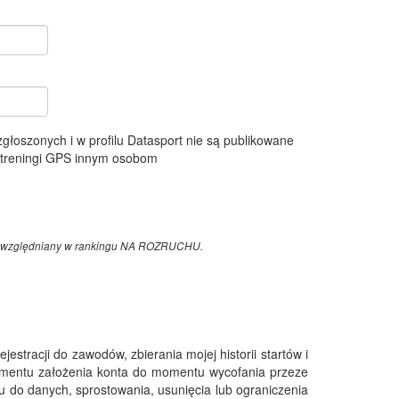
 zgłoszonych i w profilu Datasport nie są publikowane
e treningi GPS innym osobom
z uwzględniany w rankingu NA ROZRUCHU.
tracji do zawodów, zbierania mojej historii startów i
omentu założenia konta do momentu wycofania przeze
 do danych, sprostowania, usunięcia lub ograniczenia