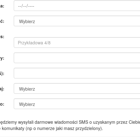
a:
ć:
s:
y:
):
aj:
o:
 będziemy wysyłali darmowe wiadomości SMS o uzyskanym przez Ciebie
komunikaty (np o numerze jaki masz przydzielony).