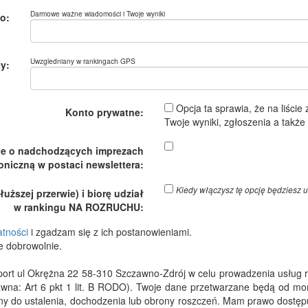
Darmowe ważne wiadomości i Twoje wyniki
o:
Uwzgledniany w rankingach GPS
y:
Opcja ta sprawia, że na liście
Konto prywatne:
Twoje wyniki, zgłoszenia a takż
je o nadchodzących imprezach
oniczną w postaci newslettera:
Kiedy włączysz tę opcję będzies
ższej przerwie) i biorę udział
w rankingu NA ROZRUCHU:
atności
i zgadzam się z ich postanowieniami.
e dobrowolnie.
 ul Okrężna 22 58-310 Szczawno-Zdrój w celu prowadzenia usług rejes
wna: Art 6 pkt 1 lit. B RODO). Twoje dane przetwarzane będą od m
dny do ustalenia, dochodzenia lub obrony roszczeń. Mam prawo dostępu