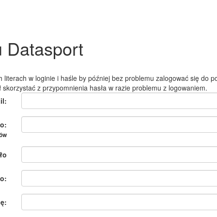
u Datasport
 literach w loginie i haśle by później bez problemu zalogować się do po
ł skorzystać z przypomnienia hasła w razie problemu z logowaniem.
il:
o:
ków
ło
o:
ię: