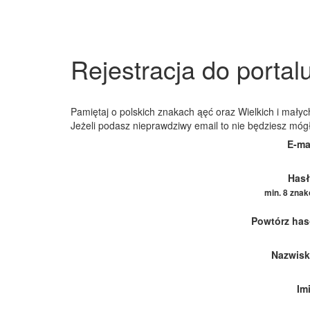
Rejestracja do portal
Pamiętaj o polskich znakach ąęć oraz Wielkich i małych
Jeżeli podasz nieprawdziwy email to nie będziesz móg
E-ma
Hasł
min. 8 zna
Powtórz has
Nazwisk
Im