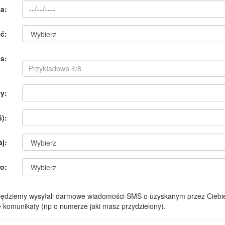
a:
ć:
s:
y:
):
aj:
o:
 będziemy wysyłali darmowe wiadomości SMS o uzyskanym przez Ciebie
komunikaty (np o numerze jaki masz przydzielony).