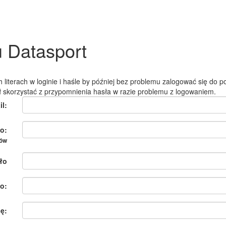
u Datasport
 literach w loginie i haśle by później bez problemu zalogować się do po
ł skorzystać z przypomnienia hasła w razie problemu z logowaniem.
il:
o:
ków
ło
o:
ię: