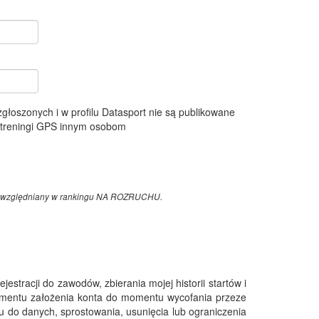
 zgłoszonych i w profilu Datasport nie są publikowane
e treningi GPS innym osobom
z uwzględniany w rankingu NA ROZRUCHU.
tracji do zawodów, zbierania mojej historii startów i
omentu założenia konta do momentu wycofania przeze
 do danych, sprostowania, usunięcia lub ograniczenia