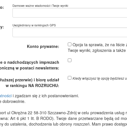
Darmowe ważne wiadomości i Twoje wyniki
o:
Uwzgledniany w rankingach GPS
y:
Opcja ta sprawia, że na liście
Konto prywatne:
Twoje wyniki, zgłoszenia a takż
je o nadchodzących imprezach
oniczną w postaci newslettera:
Kiedy włączysz tę opcję będzies
ższej przerwie) i biorę udział
w rankingu NA ROZRUCHU:
atności
i zgadzam się z ich postanowieniami.
e dobrowolnie.
 ul Okrężna 22 58-310 Szczawno-Zdrój w celu prowadzenia usług rejes
wna: Art 6 pkt 1 lit. B RODO). Twoje dane przetwarzane będą od m
dny do ustalenia, dochodzenia lub obrony roszczeń. Mam prawo dostępu