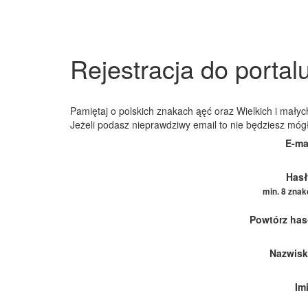
Rejestracja do portal
Pamiętaj o polskich znakach ąęć oraz Wielkich i małych
Jeżeli podasz nieprawdziwy email to nie będziesz móg
E-ma
Hasł
min. 8 zna
Powtórz has
Nazwisk
Im