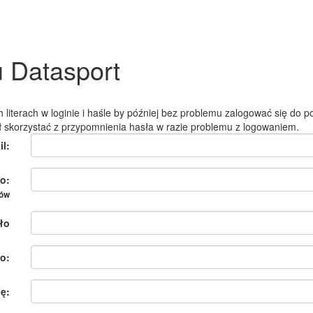
u Datasport
 literach w loginie i haśle by później bez problemu zalogować się do po
ł skorzystać z przypomnienia hasła w razie problemu z logowaniem.
il:
o:
ków
ło
o:
ię: