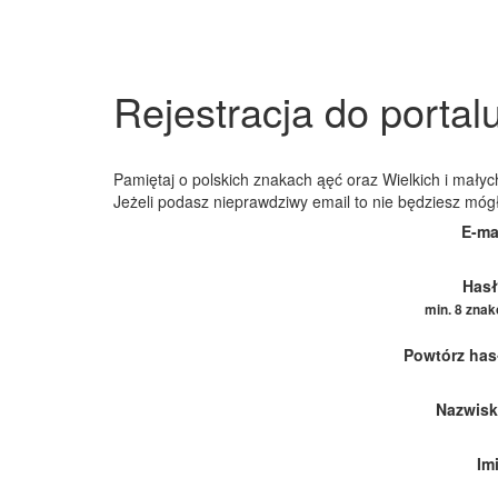
Rejestracja do portal
Pamiętaj o polskich znakach ąęć oraz Wielkich i małych
Jeżeli podasz nieprawdziwy email to nie będziesz móg
E-ma
Hasł
min. 8 zna
Powtórz has
Nazwisk
Im