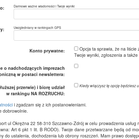
Darmowe ważne wiadomości i Twoje wyniki
o:
Uwzgledniany w rankingach GPS
y:
Opcja ta sprawia, że na liście
Konto prywatne:
Twoje wyniki, zgłoszenia a takż
je o nadchodzących imprezach
oniczną w postaci newslettera:
Kiedy włączysz tę opcję będzies
ższej przerwie) i biorę udział
w rankingu NA ROZRUCHU:
atności
i zgadzam się z ich postanowieniami.
e dobrowolnie.
 ul Okrężna 22 58-310 Szczawno-Zdrój w celu prowadzenia usług rejes
wna: Art 6 pkt 1 lit. B RODO). Twoje dane przetwarzane będą od m
dny do ustalenia, dochodzenia lub obrony roszczeń. Mam prawo dostępu