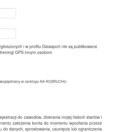
 zgłoszonych i w profilu Datasport nie są publikowane
e treningi GPS innym osobom
z uwzględniany w rankingu NA ROZRUCHU.
tracji do zawodów, zbierania mojej historii startów i
omentu założenia konta do momentu wycofania przeze
 do danych, sprostowania, usunięcia lub ograniczenia