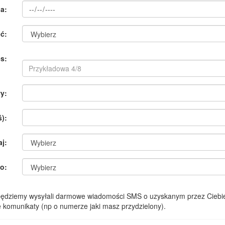
a:
ć:
s:
y:
):
aj:
o:
 będziemy wysyłali darmowe wiadomości SMS o uzyskanym przez Ciebie
komunikaty (np o numerze jaki masz przydzielony).