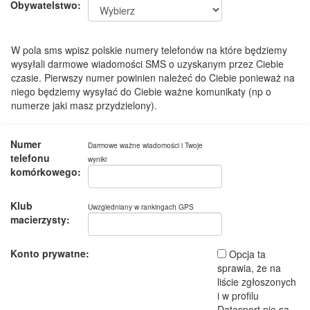
Obywatelstwo:
W pola sms wpisz polskie numery telefonów na które będziemy
wysyłali darmowe wiadomości SMS o uzyskanym przez Ciebie
czasie. Pierwszy numer powinien należeć do Ciebie ponieważ na
niego będziemy wysyłać do Ciebie ważne komunikaty (np o
numerze jaki masz przydzielony).
Numer
Darmowe ważne wiadomości i Twoje
telefonu
wyniki
komórkowego:
Klub
Uwzgledniany w rankingach GPS
macierzysty:
Konto prywatne:
Opcja ta
sprawia, że na
liście zgłoszonych
i w profilu
Datasport nie są