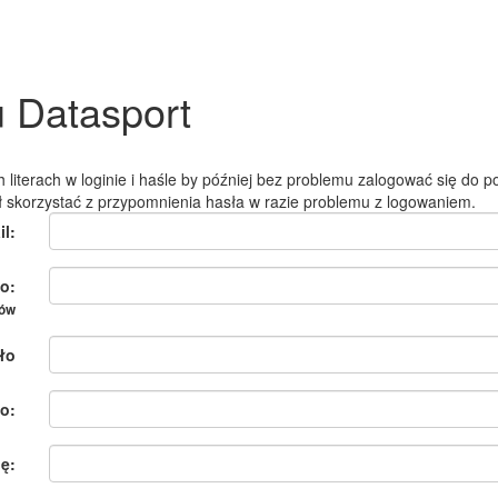
u Datasport
 literach w loginie i haśle by później bez problemu zalogować się do po
ł skorzystać z przypomnienia hasła w razie problemu z logowaniem.
il:
o:
ków
ło
o:
ię: