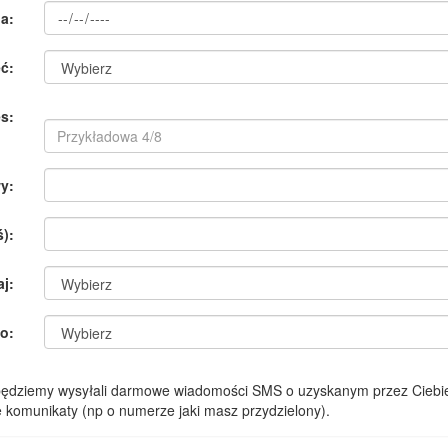
a:
ć:
s:
y:
):
aj:
o:
 będziemy wysyłali darmowe wiadomości SMS o uzyskanym przez Ciebie
komunikaty (np o numerze jaki masz przydzielony).