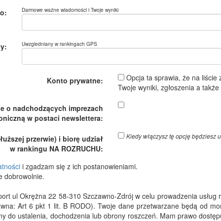
Darmowe ważne wiadomości i Twoje wyniki
o:
Uwzgledniany w rankingach GPS
y:
Opcja ta sprawia, że na liście
Konto prywatne:
Twoje wyniki, zgłoszenia a takż
je o nadchodzących imprezach
oniczną w postaci newslettera:
Kiedy włączysz tę opcję będzies
ższej przerwie) i biorę udział
w rankingu NA ROZRUCHU:
atności
i zgadzam się z ich postanowieniami.
e dobrowolnie.
 ul Okrężna 22 58-310 Szczawno-Zdrój w celu prowadzenia usług rejes
wna: Art 6 pkt 1 lit. B RODO). Twoje dane przetwarzane będą od m
dny do ustalenia, dochodzenia lub obrony roszczeń. Mam prawo dostępu