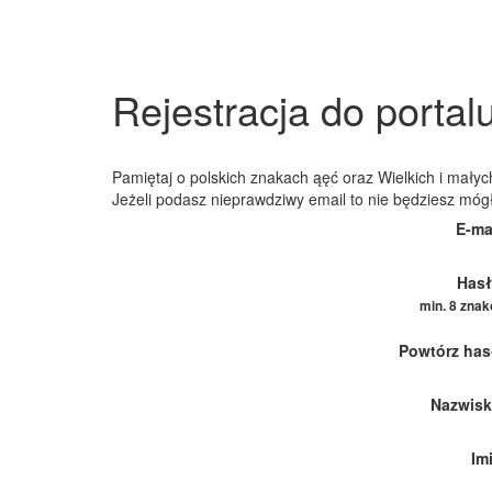
Rejestracja do portal
Pamiętaj o polskich znakach ąęć oraz Wielkich i małych
Jeżeli podasz nieprawdziwy email to nie będziesz móg
E-ma
Hasł
min. 8 zna
Powtórz has
Nazwisk
Im