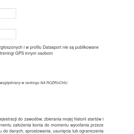
 zgłoszonych i w profilu Datasport nie są publikowane
e treningi GPS innym osobom
z uwzględniany w rankingu NA ROZRUCHU.
tracji do zawodów, zbierania mojej historii startów i
omentu założenia konta do momentu wycofania przeze
 do danych, sprostowania, usunięcia lub ograniczenia