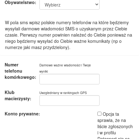
Obywatelstwo:
W pola sms wpisz polskie numery telefonów na które będziemy
wysyłali darmowe wiadomości SMS o uzyskanym przez Ciebie
czasie. Pierwszy numer powinien należeć do Ciebie ponieważ na
niego będziemy wysyłać do Ciebie ważne komunikaty (np o
numerze jaki masz przydzielony).
Numer
Darmowe ważne wiadomości i Twoje
telefonu
wyniki
komórkowego:
Klub
Uwzgledniany w rankingach GPS
macierzysty:
Konto prywatne:
Opcja ta
sprawia, że na
liście zgłoszonych
i w profilu
Datasport nie są