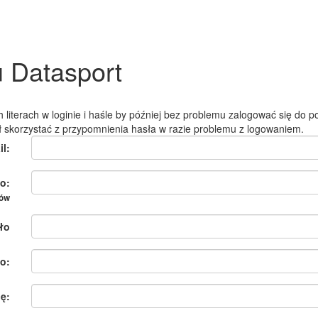
u Datasport
 literach w loginie i haśle by później bez problemu zalogować się do po
ł skorzystać z przypomnienia hasła w razie problemu z logowaniem.
il:
o:
ków
ło
o:
ię: