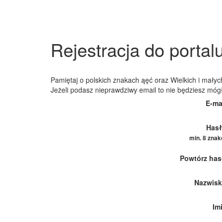
Rejestracja do portal
Pamiętaj o polskich znakach ąęć oraz Wielkich i małych
Jeżeli podasz nieprawdziwy email to nie będziesz móg
E-ma
Hasł
min. 8 zna
Powtórz has
Nazwisk
Im