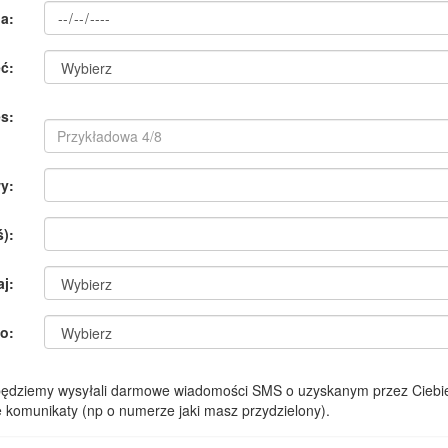
a:
ć:
s:
y:
):
aj:
o:
 będziemy wysyłali darmowe wiadomości SMS o uzyskanym przez Ciebie
komunikaty (np o numerze jaki masz przydzielony).