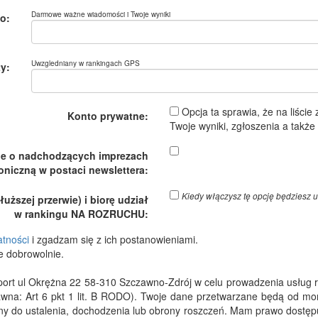
Darmowe ważne wiadomości i Twoje wyniki
o:
Uwzgledniany w rankingach GPS
y:
Opcja ta sprawia, że na liście
Konto prywatne:
Twoje wyniki, zgłoszenia a takż
je o nadchodzących imprezach
oniczną w postaci newslettera:
Kiedy włączysz tę opcję będzies
ższej przerwie) i biorę udział
w rankingu NA ROZRUCHU:
atności
i zgadzam się z ich postanowieniami.
e dobrowolnie.
 ul Okrężna 22 58-310 Szczawno-Zdrój w celu prowadzenia usług rejes
wna: Art 6 pkt 1 lit. B RODO). Twoje dane przetwarzane będą od m
dny do ustalenia, dochodzenia lub obrony roszczeń. Mam prawo dostępu