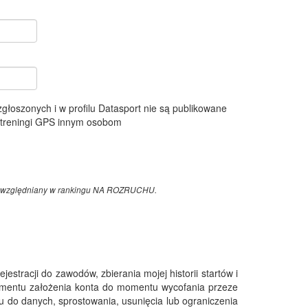
 zgłoszonych i w profilu Datasport nie są publikowane
e treningi GPS innym osobom
z uwzględniany w rankingu NA ROZRUCHU.
tracji do zawodów, zbierania mojej historii startów i
omentu założenia konta do momentu wycofania przeze
 do danych, sprostowania, usunięcia lub ograniczenia