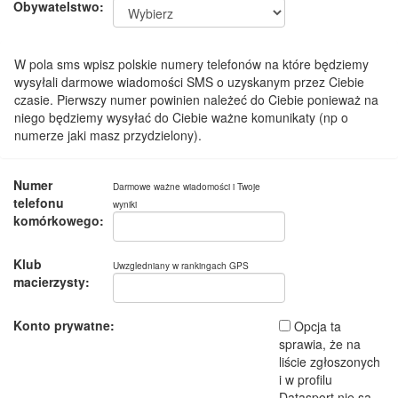
Obywatelstwo:
W pola sms wpisz polskie numery telefonów na które będziemy
wysyłali darmowe wiadomości SMS o uzyskanym przez Ciebie
czasie. Pierwszy numer powinien należeć do Ciebie ponieważ na
niego będziemy wysyłać do Ciebie ważne komunikaty (np o
numerze jaki masz przydzielony).
Numer
Darmowe ważne wiadomości i Twoje
telefonu
wyniki
komórkowego:
Klub
Uwzgledniany w rankingach GPS
macierzysty:
Konto prywatne:
Opcja ta
sprawia, że na
liście zgłoszonych
i w profilu
Datasport nie są