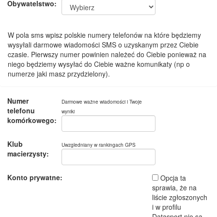
Obywatelstwo:
W pola sms wpisz polskie numery telefonów na które będziemy
wysyłali darmowe wiadomości SMS o uzyskanym przez Ciebie
czasie. Pierwszy numer powinien należeć do Ciebie ponieważ na
niego będziemy wysyłać do Ciebie ważne komunikaty (np o
numerze jaki masz przydzielony).
Numer
Darmowe ważne wiadomości i Twoje
telefonu
wyniki
komórkowego:
Klub
Uwzgledniany w rankingach GPS
macierzysty:
Konto prywatne:
Opcja ta
sprawia, że na
liście zgłoszonych
i w profilu
Datasport nie są