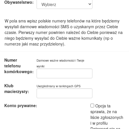
Obywatelstwo:
W pola sms wpisz polskie numery telefonów na które będziemy
wysyłali darmowe wiadomości SMS o uzyskanym przez Ciebie
czasie. Pierwszy numer powinien należeć do Ciebie ponieważ na
niego będziemy wysyłać do Ciebie ważne komunikaty (np o
numerze jaki masz przydzielony).
Numer
Darmowe ważne wiadomości i Twoje
telefonu
wyniki
komórkowego:
Klub
Uwzgledniany w rankingach GPS
macierzysty:
Konto prywatne:
Opcja ta
sprawia, że na
liście zgłoszonych
i w profilu
Datasport nie są