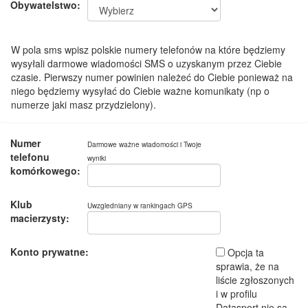
Obywatelstwo:
W pola sms wpisz polskie numery telefonów na które będziemy
wysyłali darmowe wiadomości SMS o uzyskanym przez Ciebie
czasie. Pierwszy numer powinien należeć do Ciebie ponieważ na
niego będziemy wysyłać do Ciebie ważne komunikaty (np o
numerze jaki masz przydzielony).
Numer
Darmowe ważne wiadomości i Twoje
telefonu
wyniki
komórkowego:
Klub
Uwzgledniany w rankingach GPS
macierzysty:
Konto prywatne:
Opcja ta
sprawia, że na
liście zgłoszonych
i w profilu
Datasport nie są