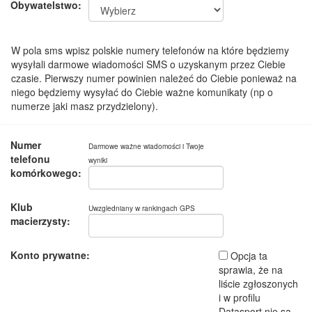
Obywatelstwo:
W pola sms wpisz polskie numery telefonów na które będziemy
wysyłali darmowe wiadomości SMS o uzyskanym przez Ciebie
czasie. Pierwszy numer powinien należeć do Ciebie ponieważ na
niego będziemy wysyłać do Ciebie ważne komunikaty (np o
numerze jaki masz przydzielony).
Numer
Darmowe ważne wiadomości i Twoje
telefonu
wyniki
komórkowego:
Klub
Uwzgledniany w rankingach GPS
macierzysty:
Konto prywatne:
Opcja ta
sprawia, że na
liście zgłoszonych
i w profilu
Datasport nie są