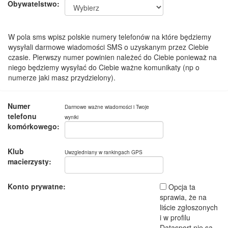
Obywatelstwo:
W pola sms wpisz polskie numery telefonów na które będziemy
wysyłali darmowe wiadomości SMS o uzyskanym przez Ciebie
czasie. Pierwszy numer powinien należeć do Ciebie ponieważ na
niego będziemy wysyłać do Ciebie ważne komunikaty (np o
numerze jaki masz przydzielony).
Numer
Darmowe ważne wiadomości i Twoje
telefonu
wyniki
komórkowego:
Klub
Uwzgledniany w rankingach GPS
macierzysty:
Konto prywatne:
Opcja ta
sprawia, że na
liście zgłoszonych
i w profilu
Datasport nie są