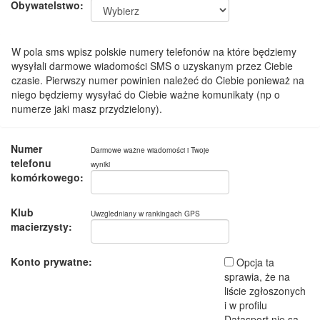
Obywatelstwo:
W pola sms wpisz polskie numery telefonów na które będziemy
wysyłali darmowe wiadomości SMS o uzyskanym przez Ciebie
czasie. Pierwszy numer powinien należeć do Ciebie ponieważ na
niego będziemy wysyłać do Ciebie ważne komunikaty (np o
numerze jaki masz przydzielony).
Numer
Darmowe ważne wiadomości i Twoje
telefonu
wyniki
komórkowego:
Klub
Uwzgledniany w rankingach GPS
macierzysty:
Konto prywatne:
Opcja ta
sprawia, że na
liście zgłoszonych
i w profilu
Datasport nie są