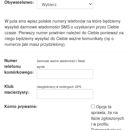
Obywatelstwo:
W pola sms wpisz polskie numery telefonów na które będziemy
wysyłali darmowe wiadomości SMS o uzyskanym przez Ciebie
czasie. Pierwszy numer powinien należeć do Ciebie ponieważ na
niego będziemy wysyłać do Ciebie ważne komunikaty (np o
numerze jaki masz przydzielony).
Numer
Darmowe ważne wiadomości i Twoje
telefonu
wyniki
komórkowego:
Klub
Uwzgledniany w rankingach GPS
macierzysty:
Konto prywatne:
Opcja ta
sprawia, że na
liście zgłoszonych
i w profilu
Datasport nie są