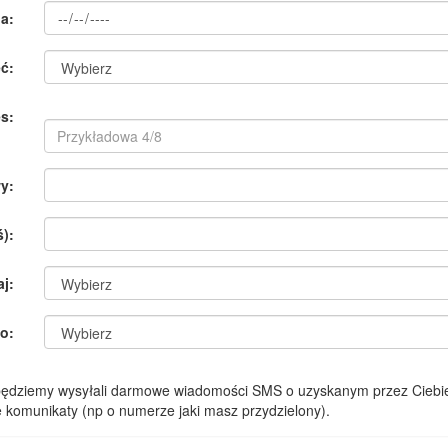
a:
ć:
s:
y:
):
aj:
o:
 będziemy wysyłali darmowe wiadomości SMS o uzyskanym przez Ciebie
komunikaty (np o numerze jaki masz przydzielony).