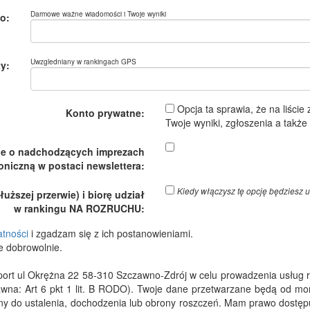
Darmowe ważne wiadomości i Twoje wyniki
o:
Uwzgledniany w rankingach GPS
y:
Opcja ta sprawia, że na liście
Konto prywatne:
Twoje wyniki, zgłoszenia a takż
je o nadchodzących imprezach
oniczną w postaci newslettera:
Kiedy włączysz tę opcję będzies
ższej przerwie) i biorę udział
w rankingu NA ROZRUCHU:
atności
i zgadzam się z ich postanowieniami.
e dobrowolnie.
 ul Okrężna 22 58-310 Szczawno-Zdrój w celu prowadzenia usług rejes
wna: Art 6 pkt 1 lit. B RODO). Twoje dane przetwarzane będą od m
dny do ustalenia, dochodzenia lub obrony roszczeń. Mam prawo dostępu