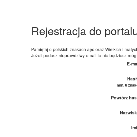
Rejestracja do portal
Pamiętaj o polskich znakach ąęć oraz Wielkich i małych
Jeżeli podasz nieprawdziwy email to nie będziesz móg
E-ma
Hasł
min. 8 zna
Powtórz has
Nazwisk
Im