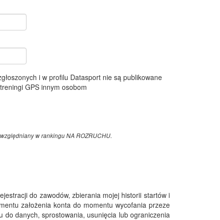
 zgłoszonych i w profilu Datasport nie są publikowane
e treningi GPS innym osobom
z uwzględniany w rankingu NA ROZRUCHU.
tracji do zawodów, zbierania mojej historii startów i
omentu założenia konta do momentu wycofania przeze
 do danych, sprostowania, usunięcia lub ograniczenia