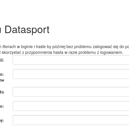
u Datasport
 literach w loginie i haśle by później bez problemu zalogować się do po
ł skorzystać z przypomnienia hasła w razie problemu z logowaniem.
il:
o:
ków
ło
o:
ię: