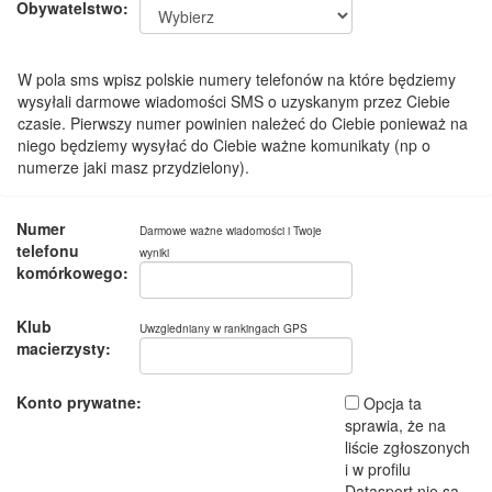
Obywatelstwo:
W pola sms wpisz polskie numery telefonów na które będziemy
wysyłali darmowe wiadomości SMS o uzyskanym przez Ciebie
czasie. Pierwszy numer powinien należeć do Ciebie ponieważ na
niego będziemy wysyłać do Ciebie ważne komunikaty (np o
numerze jaki masz przydzielony).
Numer
Darmowe ważne wiadomości i Twoje
telefonu
wyniki
komórkowego:
Klub
Uwzgledniany w rankingach GPS
macierzysty:
Konto prywatne:
Opcja ta
sprawia, że na
liście zgłoszonych
i w profilu
Datasport nie są