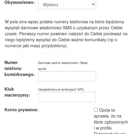
Obywatelstwo:
W pola sms wpisz polskie numery telefonów na które będziemy
wysyłali darmowe wiadomości SMS o uzyskanym przez Ciebie
czasie. Pierwszy numer powinien należeć do Ciebie ponieważ na
niego będziemy wysyłać do Ciebie ważne komunikaty (np o
numerze jaki masz przydzielony).
Numer
Darmowe ważne wiadomości i Twoje
telefonu
wyniki
komórkowego:
Klub
Uwzgledniany w rankingach GPS
macierzysty:
Konto prywatne:
Opcja ta
sprawia, że na
liście zgłoszonych
i w profilu
Datasport nie są