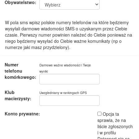
Obywatelstwo:
W pola sms wpisz polskie numery telefonów na które będziemy
wysyłali darmowe wiadomości SMS o uzyskanym przez Ciebie
czasie. Pierwszy numer powinien należeć do Ciebie ponieważ na
niego będziemy wysyłać do Ciebie ważne komunikaty (np o
numerze jaki masz przydzielony).
Numer
Darmowe ważne wiadomości i Twoje
telefonu
wyniki
komórkowego:
Klub
Uwzgledniany w rankingach GPS
macierzysty:
Konto prywatne:
Opcja ta
sprawia, że na
liście zgłoszonych
i w profilu
Datasport nie są