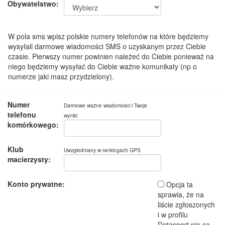
Obywatelstwo:
W pola sms wpisz polskie numery telefonów na które będziemy
wysyłali darmowe wiadomości SMS o uzyskanym przez Ciebie
czasie. Pierwszy numer powinien należeć do Ciebie ponieważ na
niego będziemy wysyłać do Ciebie ważne komunikaty (np o
numerze jaki masz przydzielony).
Numer
Darmowe ważne wiadomości i Twoje
telefonu
wyniki
komórkowego:
Klub
Uwzgledniany w rankingach GPS
macierzysty:
Konto prywatne:
Opcja ta
sprawia, że na
liście zgłoszonych
i w profilu
Datasport nie są