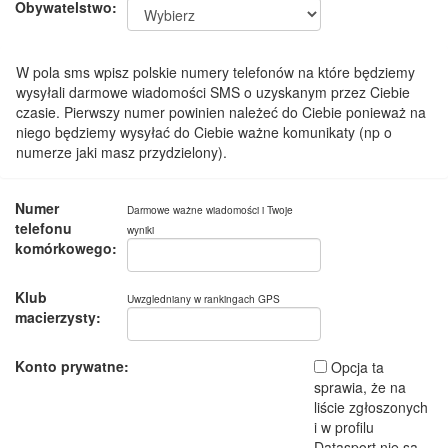
Obywatelstwo:
W pola sms wpisz polskie numery telefonów na które będziemy
wysyłali darmowe wiadomości SMS o uzyskanym przez Ciebie
czasie. Pierwszy numer powinien należeć do Ciebie ponieważ na
niego będziemy wysyłać do Ciebie ważne komunikaty (np o
numerze jaki masz przydzielony).
Numer
Darmowe ważne wiadomości i Twoje
telefonu
wyniki
komórkowego:
Klub
Uwzgledniany w rankingach GPS
macierzysty:
Konto prywatne:
Opcja ta
sprawia, że na
liście zgłoszonych
i w profilu
Datasport nie są