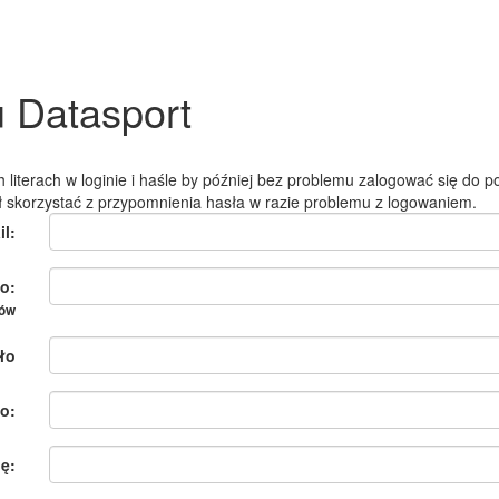
u Datasport
 literach w loginie i haśle by później bez problemu zalogować się do po
ł skorzystać z przypomnienia hasła w razie problemu z logowaniem.
il:
o:
ków
ło
o:
ię: