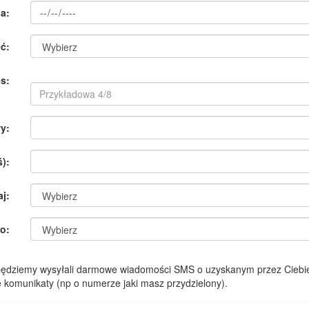
a:
ć:
s:
y:
):
aj:
o:
 będziemy wysyłali darmowe wiadomości SMS o uzyskanym przez Ciebie
komunikaty (np o numerze jaki masz przydzielony).