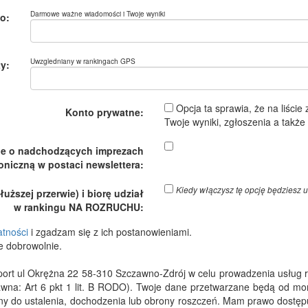
Darmowe ważne wiadomości i Twoje wyniki
o:
Uwzgledniany w rankingach GPS
y:
Opcja ta sprawia, że na liście
Konto prywatne:
Twoje wyniki, zgłoszenia a takż
je o nadchodzących imprezach
oniczną w postaci newslettera:
Kiedy włączysz tę opcję będzies
ższej przerwie) i biorę udział
w rankingu NA ROZRUCHU:
atności
i zgadzam się z ich postanowieniami.
e dobrowolnie.
 ul Okrężna 22 58-310 Szczawno-Zdrój w celu prowadzenia usług rejes
wna: Art 6 pkt 1 lit. B RODO). Twoje dane przetwarzane będą od m
dny do ustalenia, dochodzenia lub obrony roszczeń. Mam prawo dostępu