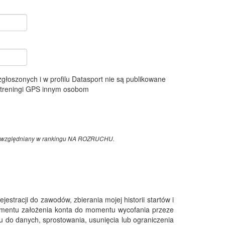
 zgłoszonych i w profilu Datasport nie są publikowane
e treningi GPS innym osobom
z uwzględniany w rankingu NA ROZRUCHU.
tracji do zawodów, zbierania mojej historii startów i
omentu założenia konta do momentu wycofania przeze
 do danych, sprostowania, usunięcia lub ograniczenia