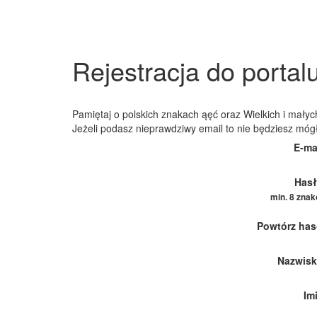
Rejestracja do portal
Pamiętaj o polskich znakach ąęć oraz Wielkich i małych
Jeżeli podasz nieprawdziwy email to nie będziesz móg
E-ma
Hasł
min. 8 zna
Powtórz has
Nazwisk
Im