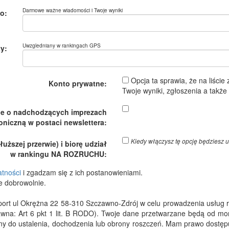
Darmowe ważne wiadomości i Twoje wyniki
o:
Uwzgledniany w rankingach GPS
y:
Opcja ta sprawia, że na liście
Konto prywatne:
Twoje wyniki, zgłoszenia a takż
je o nadchodzących imprezach
oniczną w postaci newslettera:
Kiedy włączysz tę opcję będzies
ższej przerwie) i biorę udział
w rankingu NA ROZRUCHU:
atności
i zgadzam się z ich postanowieniami.
e dobrowolnie.
 ul Okrężna 22 58-310 Szczawno-Zdrój w celu prowadzenia usług rejes
wna: Art 6 pkt 1 lit. B RODO). Twoje dane przetwarzane będą od m
dny do ustalenia, dochodzenia lub obrony roszczeń. Mam prawo dostępu