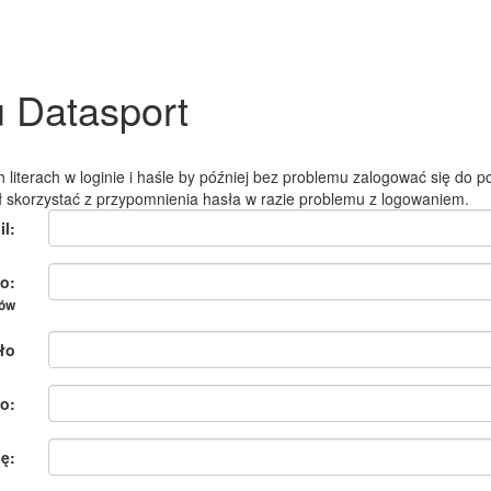
u Datasport
 literach w loginie i haśle by później bez problemu zalogować się do po
ł skorzystać z przypomnienia hasła w razie problemu z logowaniem.
il:
o:
ków
ło
o:
ię: