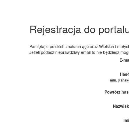
Rejestracja do portal
Pamiętaj o polskich znakach ąęć oraz Wielkich i małych
Jeżeli podasz nieprawdziwy email to nie będziesz móg
E-ma
Hasł
min. 8 zna
Powtórz has
Nazwisk
Im