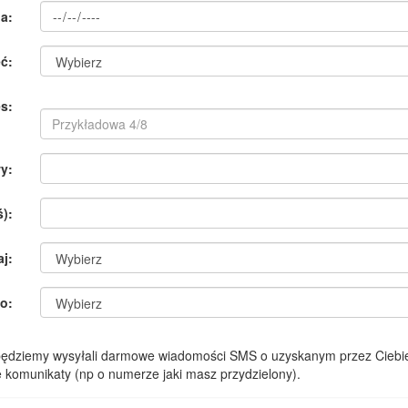
a:
ć:
s:
y:
):
aj:
o:
 będziemy wysyłali darmowe wiadomości SMS o uzyskanym przez Ciebie
komunikaty (np o numerze jaki masz przydzielony).