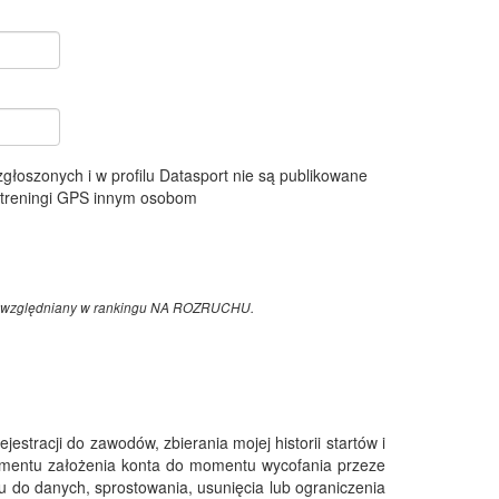
 zgłoszonych i w profilu Datasport nie są publikowane
e treningi GPS innym osobom
z uwzględniany w rankingu NA ROZRUCHU.
tracji do zawodów, zbierania mojej historii startów i
omentu założenia konta do momentu wycofania przeze
 do danych, sprostowania, usunięcia lub ograniczenia