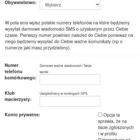
Obywatelstwo:
W pola sms wpisz polskie numery telefonów na które będziemy
wysyłali darmowe wiadomości SMS o uzyskanym przez Ciebie
czasie. Pierwszy numer powinien należeć do Ciebie ponieważ na
niego będziemy wysyłać do Ciebie ważne komunikaty (np o
numerze jaki masz przydzielony).
Numer
Darmowe ważne wiadomości i Twoje
telefonu
wyniki
komórkowego:
Klub
Uwzgledniany w rankingach GPS
macierzysty:
Konto prywatne:
Opcja ta
sprawia, że na
liście zgłoszonych
i w profilu
Datasport nie są