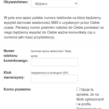
Obywatelstwo:
W pola sms wpisz polskie numery telefonów na które będziemy
wysyłali darmowe wiadomości SMS o uzyskanym przez Ciebie
czasie. Pierwszy numer powinien należeć do Ciebie ponieważ na
niego będziemy wysyłać do Ciebie ważne komunikaty (np o
numerze jaki masz przydzielony).
Numer
Darmowe ważne wiadomości i Twoje
telefonu
wyniki
komórkowego:
Klub
Uwzgledniany w rankingach GPS
macierzysty:
Konto prywatne:
Opcja ta
sprawia, że na
liście zgłoszonych
i w profilu
Datasport nie są