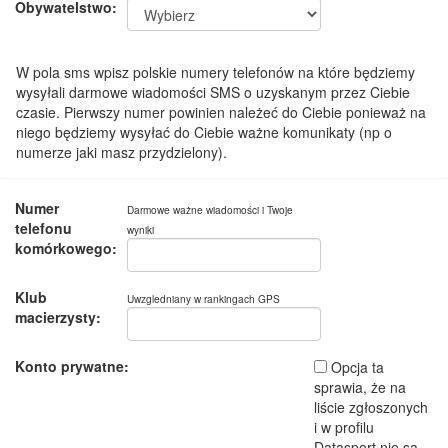
Obywatelstwo:
W pola sms wpisz polskie numery telefonów na które będziemy
wysyłali darmowe wiadomości SMS o uzyskanym przez Ciebie
czasie. Pierwszy numer powinien należeć do Ciebie ponieważ na
niego będziemy wysyłać do Ciebie ważne komunikaty (np o
numerze jaki masz przydzielony).
Numer
Darmowe ważne wiadomości i Twoje
telefonu
wyniki
komórkowego:
Klub
Uwzgledniany w rankingach GPS
macierzysty:
Konto prywatne:
Opcja ta
sprawia, że na
liście zgłoszonych
i w profilu
Datasport nie są