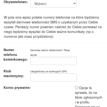
Obywatelstwo:
W pola sms wpisz polskie numery telefonów na które będziemy
wysyłali darmowe wiadomości SMS o uzyskanym przez Ciebie
czasie. Pierwszy numer powinien należeć do Ciebie ponieważ na
niego będziemy wysyłać do Ciebie ważne komunikaty (np o
numerze jaki masz przydzielony).
Numer
Darmowe ważne wiadomości i Twoje
telefonu
wyniki
komórkowego:
Klub
Uwzgledniany w rankingach GPS
macierzysty:
Konto prywatne:
Opcja ta
sprawia, że na
liście zgłoszonych
i w profilu
Datasport nie są