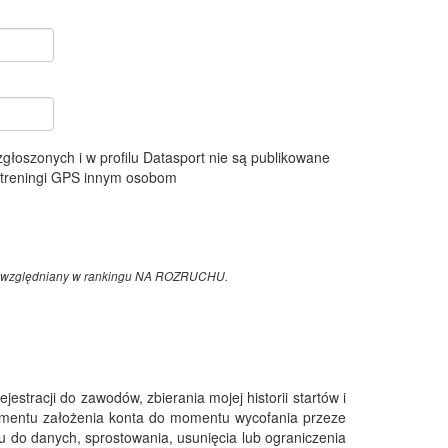
 zgłoszonych i w profilu Datasport nie są publikowane
e treningi GPS innym osobom
z uwzględniany w rankingu NA ROZRUCHU.
tracji do zawodów, zbierania mojej historii startów i
omentu założenia konta do momentu wycofania przeze
 do danych, sprostowania, usunięcia lub ograniczenia