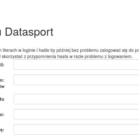
u Datasport
 literach w loginie i haśle by później bez problemu zalogować się do po
ł skorzystać z przypomnienia hasła w razie problemu z logowaniem.
il:
o:
ków
ło
o:
ię: