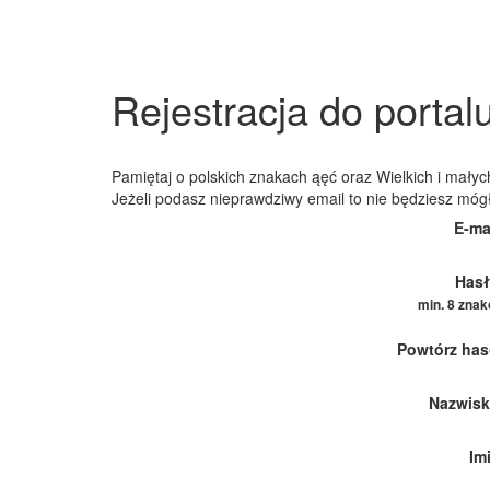
Rejestracja do portal
Pamiętaj o polskich znakach ąęć oraz Wielkich i małych
Jeżeli podasz nieprawdziwy email to nie będziesz móg
E-ma
Hasł
min. 8 zna
Powtórz has
Nazwisk
Im