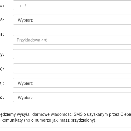
a:
ć:
s:
y:
):
aj:
o:
 będziemy wysyłali darmowe wiadomości SMS o uzyskanym przez Ciebie
komunikaty (np o numerze jaki masz przydzielony).