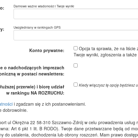
Darmowe ważne wiadomości i Twoje wyniki
o:
Uwzgledniany w rankingach GPS
y:
Opcja ta sprawia, że na liście
Konto prywatne:
Twoje wyniki, zgłoszenia a takż
je o nadchodzących imprezach
oniczną w postaci newslettera:
Kiedy włączysz tę opcję będzies
ższej przerwie) i biorę udział
w rankingu NA ROZRUCHU:
atności
i zgadzam się z ich postanowieniami.
e dobrowolnie.
 ul Okrężna 22 58-310 Szczawno-Zdrój w celu prowadzenia usług rejes
wna: Art 6 pkt 1 lit. B RODO). Twoje dane przetwarzane będą od m
dny do ustalenia, dochodzenia lub obrony roszczeń. Mam prawo dostępu