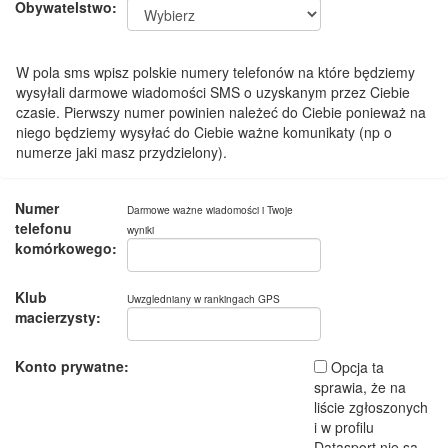
Obywatelstwo:
W pola sms wpisz polskie numery telefonów na które będziemy
wysyłali darmowe wiadomości SMS o uzyskanym przez Ciebie
czasie. Pierwszy numer powinien należeć do Ciebie ponieważ na
niego będziemy wysyłać do Ciebie ważne komunikaty (np o
numerze jaki masz przydzielony).
Numer
Darmowe ważne wiadomości i Twoje
telefonu
wyniki
komórkowego:
Klub
Uwzgledniany w rankingach GPS
macierzysty:
Konto prywatne:
Opcja ta
sprawia, że na
liście zgłoszonych
i w profilu
Datasport nie są