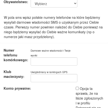
Obywatelstwo:
W pola sms wpisz polskie numery telefonów na które będziemy
wysyłali darmowe wiadomości SMS o uzyskanym przez Ciebie
czasie. Pierwszy numer powinien należeć do Ciebie ponieważ na
niego będziemy wysyłać do Ciebie ważne komunikaty (np o
numerze jaki masz przydzielony).
Numer
Darmowe ważne wiadomości i Twoje
telefonu
wyniki
komórkowego:
Klub
Uwzgledniany w rankingach GPS
macierzysty:
Konto prywatne:
Opcja ta
sprawia, że na
liście zgłoszonych
i w profilu
Datasport nie są