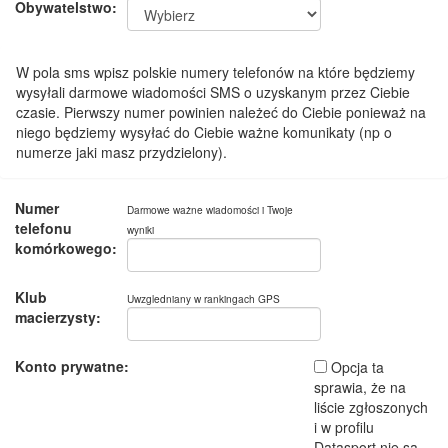
Obywatelstwo:
W pola sms wpisz polskie numery telefonów na które będziemy
wysyłali darmowe wiadomości SMS o uzyskanym przez Ciebie
czasie. Pierwszy numer powinien należeć do Ciebie ponieważ na
niego będziemy wysyłać do Ciebie ważne komunikaty (np o
numerze jaki masz przydzielony).
Numer
Darmowe ważne wiadomości i Twoje
telefonu
wyniki
komórkowego:
Klub
Uwzgledniany w rankingach GPS
macierzysty:
Konto prywatne:
Opcja ta
sprawia, że na
liście zgłoszonych
i w profilu
Datasport nie są