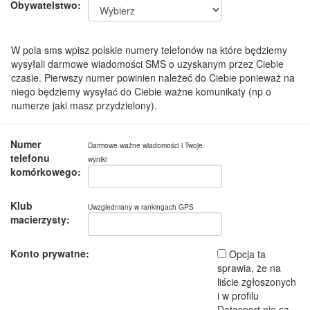
Obywatelstwo:
W pola sms wpisz polskie numery telefonów na które będziemy
wysyłali darmowe wiadomości SMS o uzyskanym przez Ciebie
czasie. Pierwszy numer powinien należeć do Ciebie ponieważ na
niego będziemy wysyłać do Ciebie ważne komunikaty (np o
numerze jaki masz przydzielony).
Numer
Darmowe ważne wiadomości i Twoje
telefonu
wyniki
komórkowego:
Klub
Uwzgledniany w rankingach GPS
macierzysty:
Konto prywatne:
Opcja ta
sprawia, że na
liście zgłoszonych
i w profilu
Datasport nie są